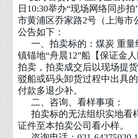
日
1
0
:30举办“现场网络同步
市黄浦区乔家路
2号（上海市
公告如下：
一、拍卖标的：煤炭
重量
镇锚地
“舟晨12”船【保证金
拍卖，拍卖成交后以现场提货
驳船或码头卸货过程中出具的
付款多退少补
。
二、咨询、看样事项：
拍卖
标的无法组织实地看
证件
至本
拍卖公司看小样。
咨询电话：
021-64275020