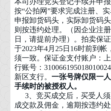
本
司
办理竞买登记手续并申报
按
“公拍网”要求完成注册、
申报
卸货码头
，实际卸货
码头
则按违约处理。
（因企业注册
日，请提前办理）。拍卖保证
于
2023年
4
月
2
5
日
16时前到
须一致。保证金支付账户：上
行账号：31006619501801
新区支行。
一张号牌仅限一人
手续时的被授权人。
3、竞买成交后，买受人
成交款及佣金，逾期按违约处