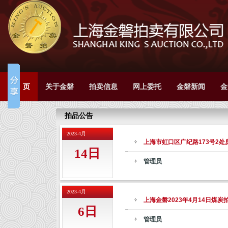
首 页
关于金磐
拍卖信息
网上委托
金磐新闻
金
拍品公告
2023-4月
上海市虹口区广纪路173号2处
14日
管理员
2023-4月
上海金磐2023年4月14日煤炭
6日
管理员